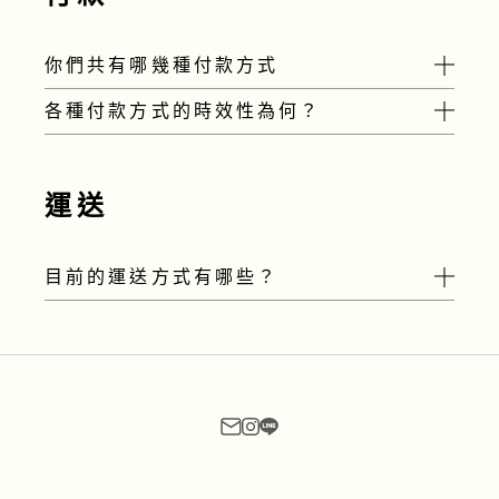
信箱
service@ftblossomtw.com
你們共有哪幾種付款方式
各種付款方式的時效性為何？
我們目前共提供以下幾種支付方式：
街口支付
以下為各付款方式的有效時間，若超過對應
Line Pay
付款時效，則系統會自動判定為付款失敗，
運送
實體帳號轉帳
需請您再重新訂購一次。
綠界金流
信用卡：需在10分鐘內完成付款。
虛擬ATM帳號付款
目前的運送方式有哪些？
街口支付：需在20分鐘內完成付款。
超商繳費
Line Pay：需在20分鐘內完成付款。
信用卡支付
ATM虛擬帳號：有效時間為下單隔日，實際
【黑貓低溫宅配】將於訂單確認後一~三個
時間請以支付頁面為主。
工作日內出貨
每箱運費290，可裝約 4~6 把花材/葉材
由於各種花葉材材積不同，我們將在收到訂
單後與您確認實際所需箱數與運費
週末不出貨