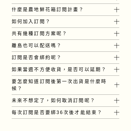
什麼是農地鮮花箱訂閱計畫？
按照您訂閱計畫的時間長度（例如週計畫、
雙週或月計畫），您將會收到農地採收的鮮
如何加入訂閱？
「農地鮮花訂閱」是公平花卉與農民合作推
花一箱！裡面包含👇
出的
定期配送新鮮花材計畫。
共有幾種訂閱方案呢？
2 種不同的主花各一把
我們使用綠界信用卡定期定額扣款，在您首
我們會將當下時節的新鮮花材，採收後配送
2 種不同的配花各一把
次訂閱1.5~2週後的星期二，會進行第一次
離島也可以配送嗎？
到您的手上。
1 種葉材一把
農地鮮花箱訂閱方案共分成三種不同的配送
配送。
不需任何承諾，您隨時可以加入訂閱或是取
頻率
訂閱是否會綁約呢？
訂閱請統一使用
此網頁
加入
消。
是的離島也可以配送，我們統一使用黑貓冷
每週配送，每月共配送4次
藏宅配出貨確保鮮花新鮮度！
如果當週不方便收貨，是否可以延期？
雙週配送，每月共配送2次
我們不綁約，可以隨時加入取消。但因為生
每月配送，每月共配送1次
鮮產品採收後不可退回，因此如欲取消，請
要怎麼知道訂閱後第一次出貨是什麼時
本島離島皆可以訂閱，方案詳情請見
此頁
沒問題。配送前一週我們會發送信件通知
最遲在收到出貨通知信隔日讓我們知道，以
候？
面
您，若是不方便收貨，最遲請在收到信件後
免農民多採收了您的份量。
隔日通知或是填寫此
Google表單
，我們將
未來不想定了，如何取消訂閱呢？
請查看
訂閱日曆
對應您第一天加入的日
為您延期處理。
期，就可以知道預計出貨時間嘍！
每次訂閱是否要綁36次後才能結束？
取消訂閱可以
私訊IG
或是
傳Email
、
例如您加入的時間是 2023/12/7，歸屬於
Line
等方式通知我們。也可以點擊【
這
第52週訂單，預計會在12/26出貨。
訂閱的話不綁約，隨時可以取消喔！