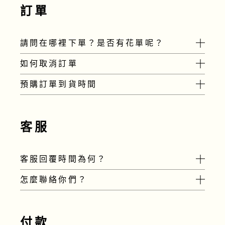
邊
】填寫Google表單取消喔。
36
訂單
次是因為綠界金流定期定額扣款規定需
請最遲在收到前一週的出貨通知信隔日通知
要輸入授權次數期限，所以我們先使用此次
我們取消，如超過此時間由於鮮花已安排採
數設定以避免消費者要反覆授權的麻煩。
收，將從次一期開始為您取消，謝謝。
請問在哪裡下單？是否有花單呢？
如何取消訂單
我們統一將鮮花上架
至
https://shop.ftblossomtw.com/
，
預購訂單到貨時間
由於花材採收後即無法取消，訂單下單後我
並不額外提供其他花單檔案喔。若您有特殊
們會與您確認出貨時間。如果您需要取消訂
您也可以
需求想找尋某種花，也可以透過信箱與我們
點擊這邊查看Google日曆
喔！
由於農產品有採收時效特性，如為預定商
單必需在確認出貨前通知我們。
初次配送後就會按照您指定頻率配送（例如
聯絡：
service@ftblossomtw.com
品，我們會在商品頁提供預計採收時間，若
客服
每週、雙週或每月）。
實際採收時間有異動，則會另外以信件通知
您。
客服回覆時間為何？
進口花材預購訂單則需視運輸航班的實際狀
況而定，跟國產花材訂單一樣，若到貨時間
怎麼聯絡你們？
有異動，也會以信件通知您。
客服回覆時間為工作日上午11點至下午5
點，我們將在收到訊息後盡快回覆您。
目前客服管道共有以下：
Line@ 請搜尋 @924dtonp
付款