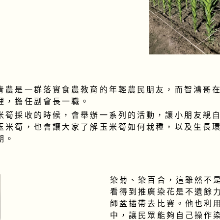
青農是一群落實食農教育的年輕農民朋友，而智鴻哥
裡，擔任副會長一職。
米筍採收的時候，會舉辦一系列的活動，讓小朋友親
玉米筍，也會讓大家了解玉米筍如何栽種，以及生長
期。
染菊、染百合，這雖然不
看得到推廣染花是不遺餘
師盆插帶去比賽。他也利
中，讓民眾能夠自己操作