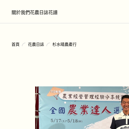
關於我們
花農日誌
花譜
首頁
花農日誌
杉水晴農產行