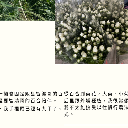
一攤會固定販售智鴻哥的百
從百合到菊花，大菊、小
是要智鴻哥的百合陪伴。
后里跟外埔種植，我很常
我不太能接受以往慣行農
，我手裡頭已經有九甲了。
式。