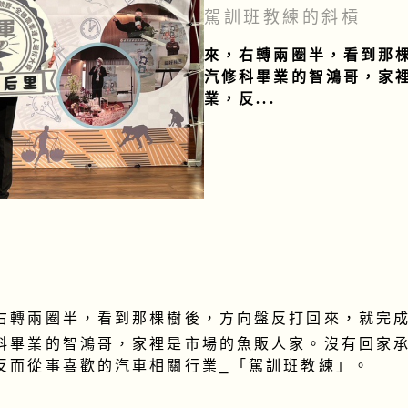
駕訓班教練的斜槓
來，右轉兩圈半，看到那
汽修科畢業的智鴻哥，家
業，反...
右轉兩圈半，看到那棵樹後，方向盤反打回來，就完
科畢業的智鴻哥，家裡是市場的魚販人家。沒有回家
反而從事喜歡的汽車相關行業⎯「駕訓班教練」。