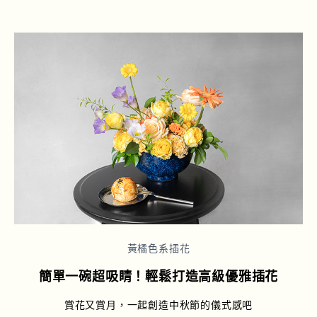
黃橘色系插花
簡單一碗超吸睛！輕鬆打造高級優雅插花
賞花又賞月，一起創造中秋節的儀式感吧