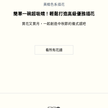
黃橘色系插花
簡單一碗超吸睛！輕鬆打造高級優雅插花
賞花又賞月，一起創造中秋節的儀式感吧
看所有花譜