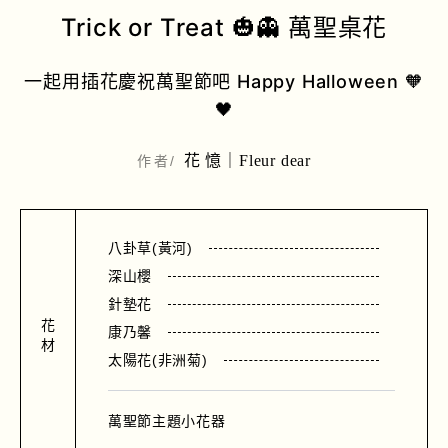
Trick or Treat 🎃👻 萬聖桌花
一起用插花慶祝萬聖節吧 Happy Halloween 🧡
🖤
花 憶｜Fleur dear
作者/
八卦草(黃河)
深山櫻
針墊花
花
康乃馨
材
太陽花(非洲菊)
萬聖節主題小花器