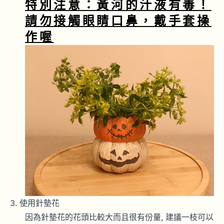
特別注意：黃河的汁液有毒！
請勿接觸眼睛口鼻，戴手套操
作喔
使用針墊花
因為針墊花的花頭比較大而且很有份量, 建議一枝可以