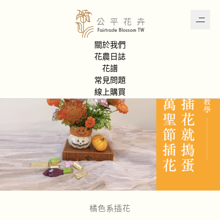
關於我們
首頁
花譜
Trick or Treat 🎃👻 萬聖桌花
花農日誌
花譜
常見問題
線上購買
橘色系插花